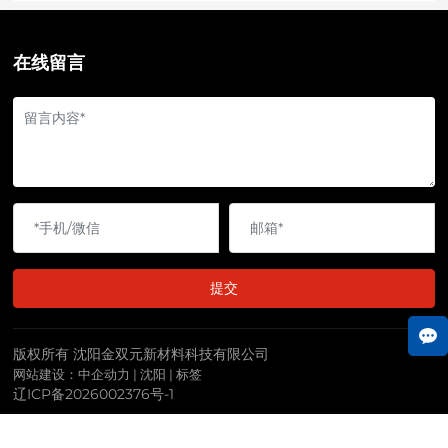
视频中心
在线留言
合作案例
新闻资讯
联系我们
提交
版权所有 沈阳金双元新材料科技有限公司
网站建设：中企动力
|
沈阳
|
标签
辽ICP备2026002376号-1
沈